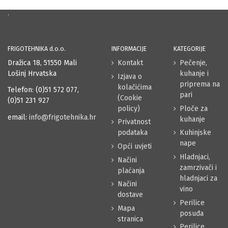
.
FRIGOTEHNIKA d.o.o.
INFORMACIJE
KATEGORIJE
Dražica 18, 51550 Mali
Kontakt
Pečenje,
Lošinj Hrvatska
kuhanje i
Izjava o
priprema na
kolačićima
Telefon: (0)51 572 077,
pari
(Cookie
(0)51 231 927
policy)
Ploče za
email:
info@frigotehnika.hr
kuhanje
Privatnost
podataka
Kuhinjske
nape
Opći uvjeti
Hladnjaci,
Načini
zamrzivači i
plaćanja
hladnjaci za
Načini
vino
dostave
Perilice
Mapa
posuđa
stranica
Perilice,