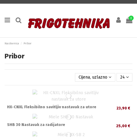
0
Naslovnica
Pribor
Pribor
Cijena, uzlazno
24
HX-CNXL Fleksibilno savitljiv nastavak za utore
23,90 €
SHB 30 Nastavak za radijatore
25,00 €