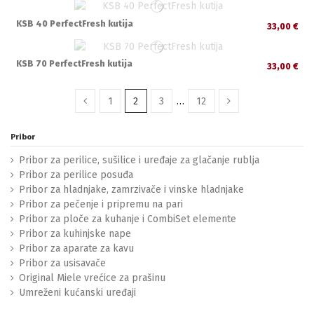
KSB 40 PerfectFresh kutija
33,00 €
KSB 70 PerfectFresh kutija
33,00 €
1
2
3
…
12
Pribor
Pribor za perilice, sušilice i uređaje za glačanje rublja
Pribor za perilice posuđa
Pribor za hladnjake, zamrzivače i vinske hladnjake
Pribor za pečenje i pripremu na pari
Pribor za ploče za kuhanje i CombiSet elemente
Pribor za kuhinjske nape
Pribor za aparate za kavu
Pribor za usisavače
Original Miele vrećice za prašinu
Umreženi kućanski uređaji