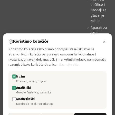
sušilice i
uređaji za
glačanje
rublja
Aparati za
kavu
Usisavači
×
Koristimo kolačiće
Sredstva za
Koristimo kolačiće kako bismo poboljšali vaše iskustvo na
čišćenje
stranici. Nužni kolačići osiguravaju osnovnu funkcionalnost
Pribor
(košarica, prijava), dok analitički i marketinški kolačići nam pomažu
razumjeti kako koristite stranicu.
Saznajte više
MOJ RAČUN
Prijava
Nužni
Moj račun
Košarica, sesija, prijava
Povijest narudžbi
Analitički
Google Analytics, statistika
Adrese
Marketinški
Osobni podaci
Facebook Pixel, remarketing
Odustajanje, povrati, zamjene, reklamacije…