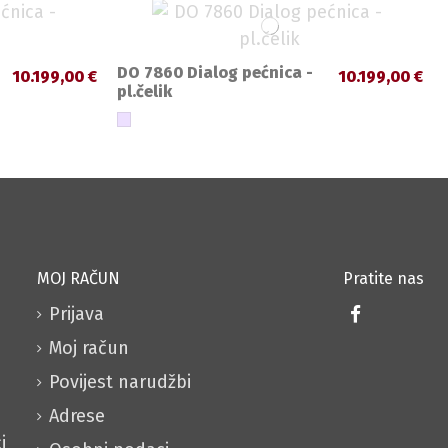
DO 7860 Dialog pećnica -
10.199,00 €
10.199,00 €
pl.čelik
MOJ RAČUN
Pratite nas
Prijava
Moj račun
Povijest narudžbi
Adrese
i