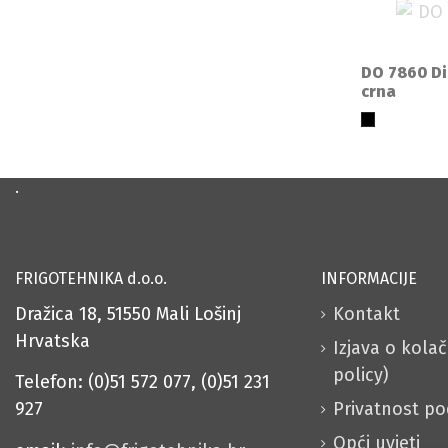
DO 7860 Di
crna
.
FRIGOTEHNIKA d.o.o.
INFORMACIJE
Dražica 18, 51550 Mali Lošinj
Kontakt
Hrvatska
Izjava o kola
policy)
Telefon: (0)51 572 077, (0)51 231
Privatnost p
927
Opći uvjeti