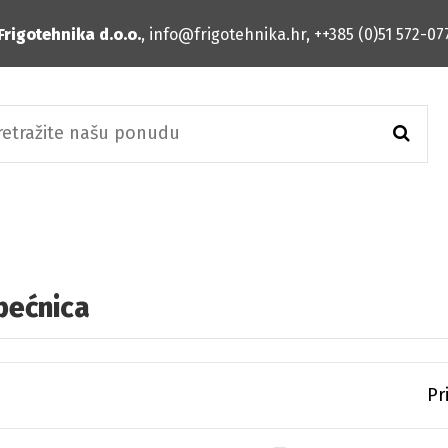
Frigotehnika d.o.o.
, info@frigotehnika.hr, ++385 (0)51 572-07
pećnica
Pr