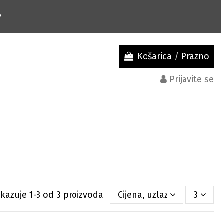
7
Košarica
/
Prazno
Prijavite se
ikazuje 1-3 od 3 proizvoda
Cijena, uzlazno
3