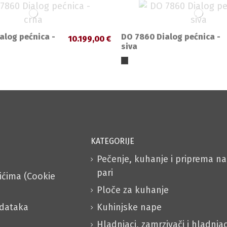
alog pećnica -
DO 7860 Dialog pećnica -
10.199,00 €
siva
KATEGORIJE
Pečenje, kuhanje i priprema na
pari
čićima (Cookie
Ploče za kuhanje
odataka
Kuhinjske nape
Hladnjaci, zamrzivači i hladnjac