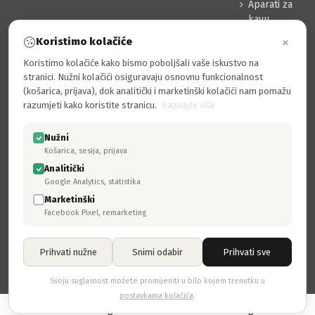
Aparati za
kavu
Usisavači
×
Koristimo kolačiće
Sredstva za
Koristimo kolačiće kako bismo poboljšali vaše iskustvo na
čišćenje
stranici. Nužni kolačići osiguravaju osnovnu funkcionalnost
Pribor
(košarica, prijava), dok analitički i marketinški kolačići nam pomažu
razumjeti kako koristite stranicu.
Saznajte više
MOJ RAČUN
Prijava
Nužni
Moj račun
Košarica, sesija, prijava
Povijest narudžbi
Analitički
Google Analytics, statistika
Adrese
Marketinški
Osobni podaci
Facebook Pixel, remarketing
Odustajanje, povrati, zamjene, reklamacije…
Pratite nas
Prihvati nužne
Snimi odabir
Prihvati sve
Svoju suglasnost možete promijeniti u bilo kojem trenutku u
postavkama kolačića
.
© 2024> Frigotehnika. Izrada: 3D laser design