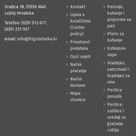
Dražica 18, 51550 Mali
Kontakt
Pečenje,
Lošinj Hrvatska
kuhanje i
Izjava o
priprema na
kolačićima
Telefon: (0)51 572 077,
pari
(Cookie
(0)51 231 927
policy)
Ploče za
email:
info@frigotehnika.hr
kuhanje
Privatnost
podataka
Kuhinjske
nape
Opći uvjeti
Hladnjaci,
Načini
zamrzivači i
plaćanja
hladnjaci za
Načini
vino
dostave
Perilice
Mapa
posuđa
stranica
Perilice,
sušilice i
uređaji za
glačanje
rublja