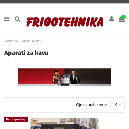
0
Naslovnica
Aparati za kavu
Aparati za kavu
Cijena, uzlazno
9
Na rasprodaji!