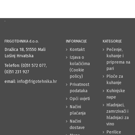
.
FRIGOTEHNIKA d.o.o.
INFORMACIJE
KATEGORIJE
Dražica 18, 51550 Mali
Kontakt
Pečenje,
Lošinj Hrvatska
kuhanje i
Izjava o
priprema na
kolačićima
Telefon: (0)51 572 077,
pari
(Cookie
(0)51 231 927
policy)
Ploče za
email:
info@frigotehnika.hr
kuhanje
Privatnost
podataka
Kuhinjske
nape
Opći uvjeti
Hladnjaci,
Načini
zamrzivači i
plaćanja
hladnjaci za
Načini
vino
dostave
Perilice