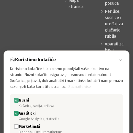
Mapa
posuđa
stranica
Perilice,
sušilice i
uređaji za
glačanje
rublja
Aparati za
kavu
Usisavači
×
Koristimo kolačiće
Sredstva za
Koristimo kolačiće kako bismo poboljšali vaše iskustvo na
čišćenje
stranici. Nužni kolačići osiguravaju osnovnu funkcionalnost
Pribor
(košarica, prijava), dok analitički i marketinški kolačići nam pomažu
razumjeti kako koristite stranicu.
Saznajte više
MOJ RAČUN
Prijava
Nužni
Moj račun
Košarica, sesija, prijava
Povijest narudžbi
Analitički
Google Analytics, statistika
Adrese
Marketinški
Osobni podaci
Facebook Pixel, remarketing